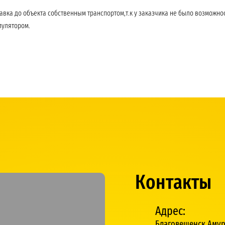
тавка до объекта собственным транспортом,т.к у заказчика не было возмож
пулятором.
Контакты
Адрес:
Благовещенск,Амурс