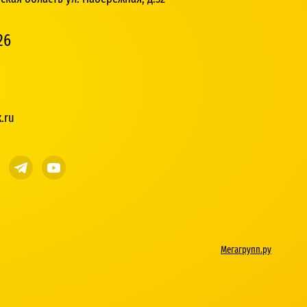
26
.ru
Мегагрупп.ру