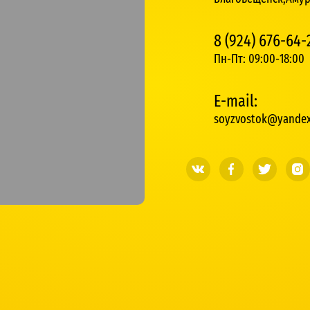
8 (924) 676-64-
Пн-Пт: 09:00-18:00
E-mail:
soyzvostok@yandex